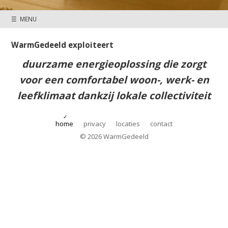
☰ MENU
Share-Energy
WarmGedeeld exploiteert
WarmGedeeld bv
visie op duurzaam
duurzame energieoplossing die zorgt
Edisonstraat 68a
www.Share-Energy.nl
6902 PK Zevenaar
voor een comfortabel woon-, werk- en
+31 (0)85 3036383
info@WarmGedeeld.nl
leefklimaat dankzij lokale collectiviteit
home
privacy
locaties
contact
© 2026 WarmGedeeld
Share-Energy
WarmGedeeld bv
visie op duurzaam
Edisonstraat 68a
www.Share-Energy.nl
6902 PK Zevenaar