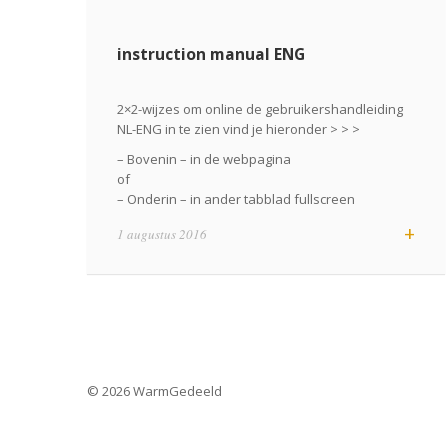
instruction manual ENG
2×2-wijzes om online de gebruikershandleiding
NL-ENG in te zien vind je hieronder > > >
– Bovenin – in de webpagina
of
– Onderin – in ander tabblad fullscreen
+
1 augustus 2016
Share-Energy
visie op duurzaam
www.Share-Energy.nl
© 2026 WarmGedeeld