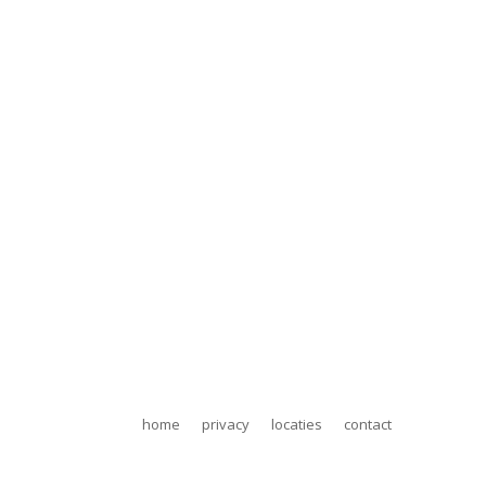
WarmGedeeld bv
Edisonstraat 68a
6902 PK Zevenaar
+31 (0)85 3036383
info@WarmGedeeld.nl
home
privacy
locaties
contact