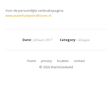
Voor de persoonlijke verbruikspagina:
www.warmhartjeeindhoven.nl
← Prev inloggen Item
Next inloggen Item →
login 100hoog
login warm heren
Date:
februari 2017
Category:
inloggen
Rotterdam
van Breda
home
privacy
locaties
contact
© 2026 WarmGedeeld