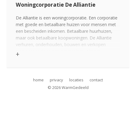
Woningcorporatie De Alliantie
De Alliantie is een woningcorporatie. Een corporatie
met goede en betaalbare huizen voor mensen met
een bescheiden inkomen. Betaalbare huurhuizen,
Share-Energy
maar ook betaalbare koopwoningen. De Alliantie
WarmGedeeld bv
visie op duurzaam
verhuren, onderhouden, bouwen en verkopen
Edisonstraat 68a
www.Share-Energy.nl
6902 PK Zevenaar
woningen in de regio’s Amsterdam, Almere,
+31 (0)85 3036383
Amersfoort en Gooi en Vechtstreek. In het bezit zijn
info@WarmGedeeld.nl
circa 53.000 woningen.
Klik voor de link op >>>
home
privacy
locaties
contact
© 2026 WarmGedeeld
Share-Energy
WarmGedeeld bv
visie op duurzaam