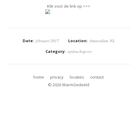
Klik voor de link op >>>
Date:
februari 2017
Location:
Amsterdam, NL
← Prev opdrachtgever Item
CBRE Global Investors
Category:
opdrachtgever
home
privacy
locaties
contact
© 2026 WarmGedeeld