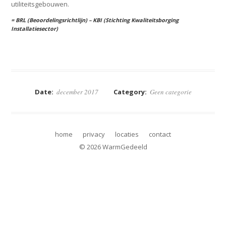
utiliteitsgebouwen.
= BRL (Beoordelingsrichtlijn) – KBI (Stichting Kwaliteitsborging
Installatiesector)
← Prev Geen categorie Item
Vacature: medewerker klantenservice
Date:
december 2017
Category:
Geen categorie
home
privacy
locaties
contact
© 2026 WarmGedeeld