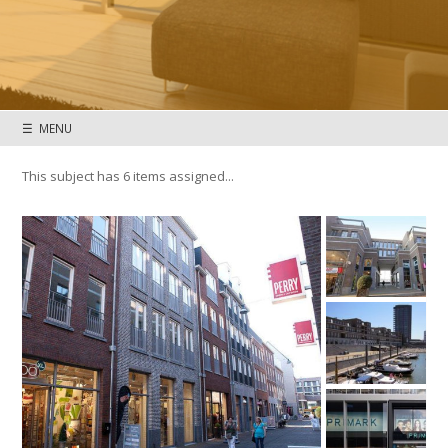
☰ MENU
This subject has 6 items assigned...