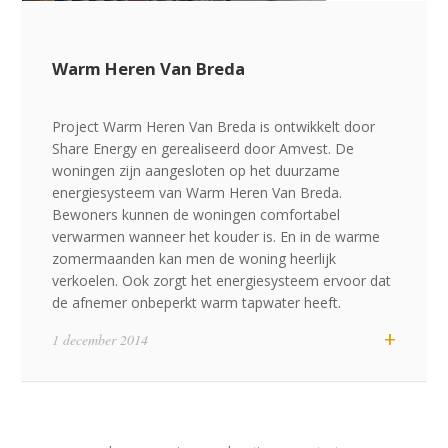
Warm Heren Van Breda
Project Warm Heren Van Breda is ontwikkelt door
Share Energy en gerealiseerd door Amvest. De
woningen zijn aangesloten op het duurzame
energiesysteem van Warm Heren Van Breda.
Bewoners kunnen de woningen comfortabel
verwarmen wanneer het kouder is. En in de warme
zomermaanden kan men de woning heerlijk
verkoelen. Ook zorgt het energiesysteem ervoor dat
Share-Energy
de afnemer onbeperkt warm tapwater heeft.
WarmGedeeld bv
visie op duurzaam
+
Edisonstraat 68a
1 december 2014
www.Share-Energy.nl
6902 PK Zevenaar
+31 (0)85 3036383
info@WarmGedeeld.nl